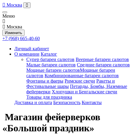
Москва
Меню
Москва
Изменить
+7 (968) 665-40-60
Личный кабинет
О компании
Каталог
Супер батареи салютов
Веерные батареи салютов
Малые батареи салютов
Средние батареи салютов
Мощные батареи салютовМощные батареи
салютов
Комбинированные батареи салютов
Фонтаны и фаеры
Римские свечи
Ракеты и
Фестивальные шары
Петарды, Бомбы, Наземные
фейерверки
Хлопушки и Бенгальские свечи
Товары для праздника
Доставка и оплата
Безопасность
Контакты
Магазин фейерверков
«Большой праздник»