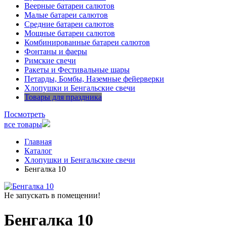
Веерные батареи салютов
Малые батареи салютов
Средние батареи салютов
Мощные батареи салютов
Комбинированные батареи салютов
Фонтаны и фаеры
Римские свечи
Ракеты и Фестивальные шары
Петарды, Бомбы, Наземные фейерверки
Хлопушки и Бенгальские свечи
Товары для праздника
Посмотреть
все товары
Главная
Каталог
Хлопушки и Бенгальские свечи
Бенгалка 10
Не запускать в помещении!
Бенгалка 10