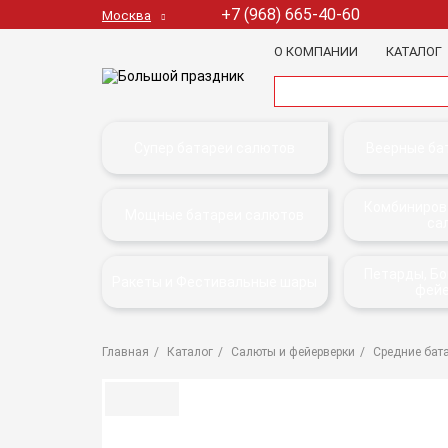
+7 (968) 665-40-60
Москва
О КОМПАНИИ
КАТАЛОГ
Супер батареи салютов
Веерные ба
Комбиниров
Мощные батареи салютов
са
Петарды, Б
Ракеты и Фестивальные шары
фей
Главная
Каталог
Салюты и фейерверки
Средние бат