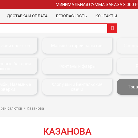
МИНИМАЛЬНАЯ СУММА ЗАКАЗА 3 000 
ДОСТАВКА И ОПЛАТА
БЕЗОПАСНОСТЬ
КОНТАКТЫ
тареи салютов
Малые батареи салютов
Средн
анные батареи
Фонтаны и фаеры
лютов
омбы, Наземные
Хлопушки и Бенгальские
Това
ерверки
свечи
ареи салютов
Казанова
КАЗАНОВА